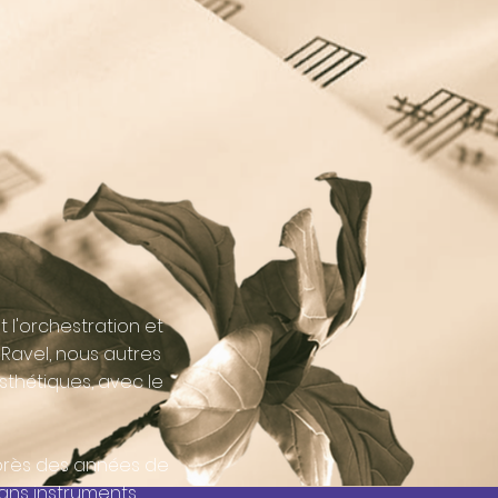
l'orchestration et
Ravel, nous autres
thétiques, avec le
Après des années de
ans instruments.