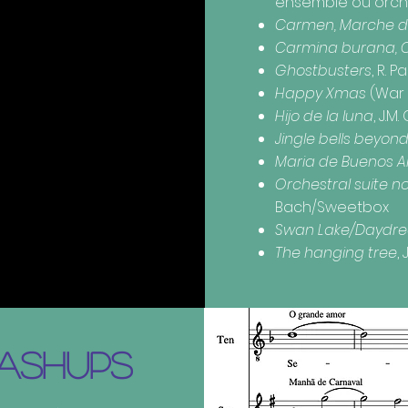
ensemble ou orch
Carmen, Marche d
Carmina burana, O
Ghostbusters
, R. P
Happy Xmas
(War i
Hijo de la luna
, J.M
Jingle bells beyon
Maria de Buenos A
Orchestral suite no
Bach/Sweetbox
Swan Lake/Daydr
The hanging tree
,
ASHUPS