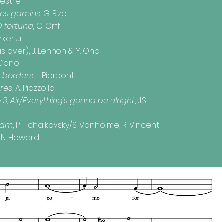
estre:
es gamins
, G. Bizet
 fortuna,
C. Orff
arker Jr
s over), J. Lennon & Y. Ono
. Cano
d borders
, L. Pierpont
ires
, A. Piazzolla
 3, Air/Everything's gonna be alright
, J.S.
eam
, P.I. Tchaikovsky/S. Vanholme, R. Vincent
 J.N. Howard