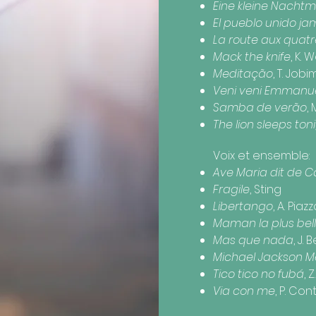
Eine kleine Nacht
El pueblo unido j
La route aux quat
Mack the knife
, K. W
Meditação
, T. Jobi
Veni veni Emmanu
Samba de verão
, 
The lion sleeps ton
Voix et ensemble:​​
Ave Maria dit de C
Fragile
, Sting
Libertango
, A. Piazz
Maman la plus be
Mas que nada
, J. 
Michael Jackson M
Tico tico no fubá
, 
Via con me
, P. Con