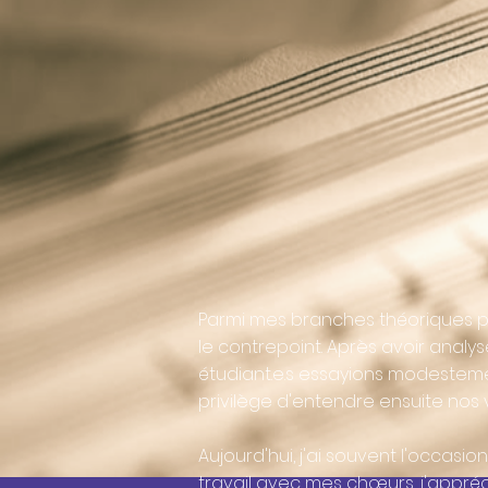
Parmi mes branches théoriques pr
le contrepoint. Après avoir anal
étudiant.e.s essayions modesteme
privilège d'entendre ensuite nos v
Aujourd'hui, j'ai souvent l'occas
travail avec mes chœurs, j'appréc