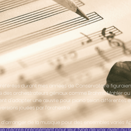
éférées durant mes années de Conservatoire figuraient 
ysé des orchestrateurs géniaux comme Brahms, Mahler ou 
nt d'adapter une œuvre pour piano selon différentes es
ersions jouées par l'orchestre.
ion d'arranger de la musique pour des ensembles variés. 
ie d'écrire précisément pour leur type de voix, avec ou s