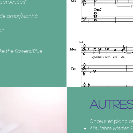
uperposées?
ande amor/Manhã
er
ke the flowers/Blue
AUTRE
Chœur et piano ou
Alle Jahre wieder
, 