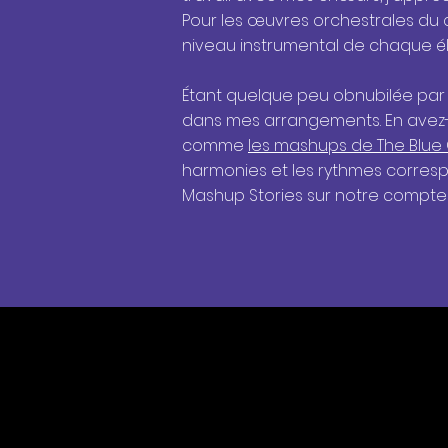
Pour les œuvres orchestrales du 
niveau instrumental de chaque élè
Étant quelque peu obnubilée par l
dans mes arrangements. En avez-
comme
les mashups de The Blue
harmonies et les rythmes corres
Mashup Stories sur notre compt