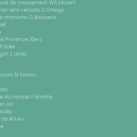
musik, 1er mouvement
, W.A. Mozart
amas será vencido
, S. Ortega
re chansons
, G. Brassens
eill
m
el
, Provence, 15e s.
M. Valle
ight
, S. Linda
accini
, N. Vavilov
olla
lle du monde
, F. Bonifay
Ben Jor
edley
Z. de Abreu
te