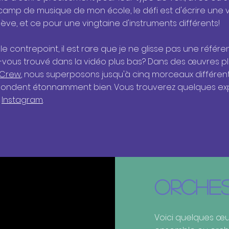
camp de musique de mon école, le défi est d'écrire une 
ve, et ce pour une vingtaine d'instruments différents!
e contrepoint, il est rare que je ne glisse pas une référe
vous trouvé dans la vidéo plus bas? Dans des œuvres p
 Crew
, nous superposons jusqu'à cinq morceaux différent
pondent étonnamment bien. Vous trouverez quelques expl
e
Instagram
.
ORCHES
Voici quelques œu