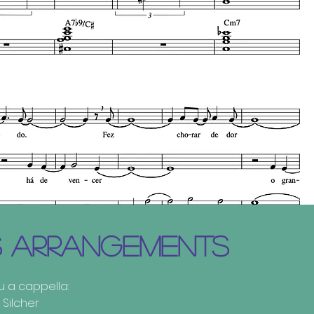
S ARRANGEMENTS
 a cappella:
F. Silcher