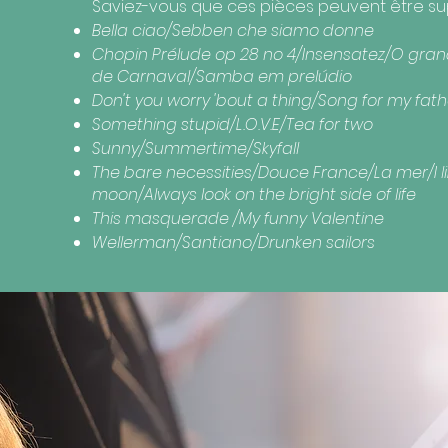
Saviez-vous que ces pièces peuvent être s
Bella ciao/Sebben che siamo donne
Chopin Prélude op 28 no 4/Insensatez/O gr
de Carnaval/Samba em prelúdio
Don't you worry 'bout a thing/Song for my fath
Something stupid/L.O.V.E/Tea for two
Sunny/Summertime/Skyfall
The bare necessities/Douce France/La mer/I li
moon/Always look on the bright side of life
This masquerade /My funny Valentine
Wellerman/Santiano/Drunken sailors​