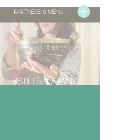
PARTNERS & MENÜ
/Still human
/