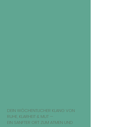
DEIN WÖCHENTLICHER KLANG VON
RUHE, KLARHEIT & MUT —
EIN SANFTER ORT ZUM ATMEN UND